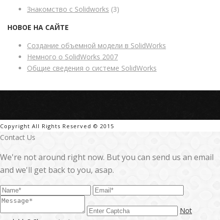
Знакомство с Solidworks
(3)
НОВОЕ НА САЙТЕ
Создание объемной модели в SolidWorks
Немного о SolidWorks 2007
Общие сведения о системе SolidWorks
Copyright All Rights Reserved © 2015
Contact Us
We're not around right now. But you can send us an email
and we'll get back to you, asap.
Not