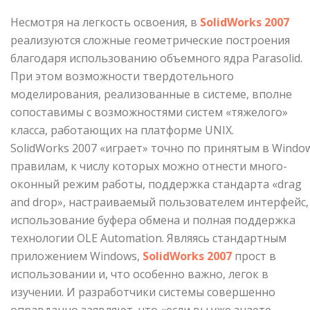
Несмотря на легкость освоения, в
SolidWorks 2007
реализуют­ся сложные геометрические построения
благодаря использованию объемного ядра Parasolid.
При этом воз­можности твердотельного
моделирования, реализованные в системе, вполне
сопоставимы с возможностями систем «тяжелого»
класса, работающих на платформе UNIX.
SolidWorks 2007 «играет» точно по принятым в Windo
правилам, к числу которых можно отнести много­
оконный режим работы, поддержка стандарта «drag
and drop», настраиваемый пользователем интерфейс,
использование буфера обмена и полная поддержка
технологии OLE Automation. Являясь стандартным
прило­жением Windows,
SolidWorks 2007
прост в
использовании и, что особенно важно, легок в
изучении. И разра­ботчики системы совершенно
оправданно заявляют, что «если вы уже знаете